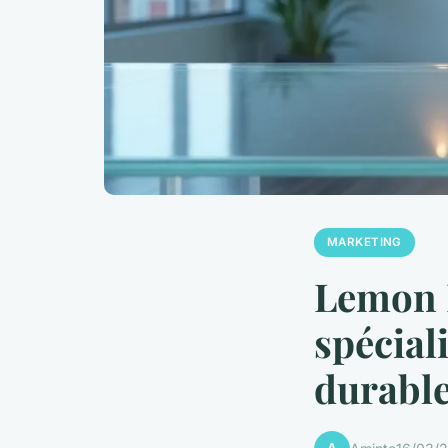
MARKETING
Lemon I
spécial
durabl