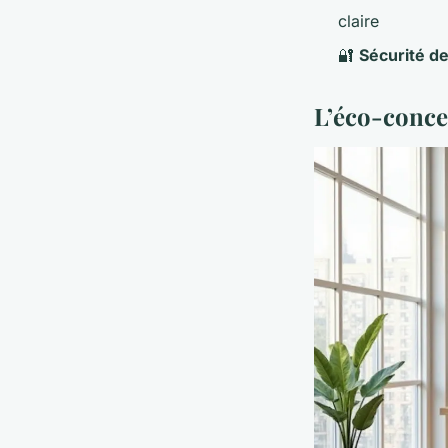
claire
🔐
Sécurité d
L’éco-concep