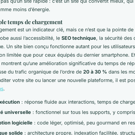
 pas qu’un site rapide : c’est un site qui convertit mieux, qui
somme moins d’énergie.
ple temps de chargement
ement est un indicateur clé, mais ce n’est que la pointe de 
be aussi l’accessibilité, le
SEO technique
, la sécurité des
e. Un site bien conçu fonctionne autant pour les utilisateur
n limitée que pour ceux équipés du dernier smartphone. Et
s montrent qu’une amélioration significative du temps de ré
sse du trafic organique de l’ordre de
20 à 30 %
dans les moi
iter votre site ou lancer une nouvelle plateforme, il est po
ns
.
exécution
: réponse fluide aux interactions, temps de char
té universelle
: fonctionnel sur tous les supports, y compri
ion logicielle
: code léger, optimisé, peu gourmand en re
que solide
: architecture propre, indexation facilitée, struc