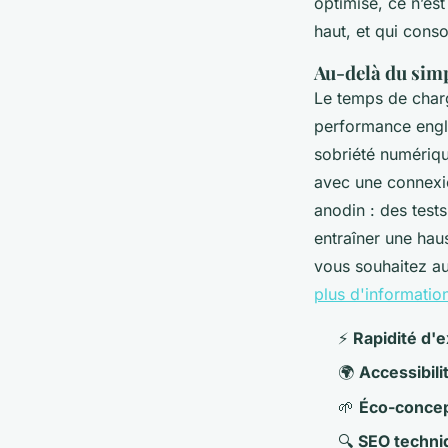
optimisé, ce n’est
haut, et qui con
Au-delà du sim
Le temps de charg
performance englo
sobriété numériqu
avec une connexio
anodin : des test
entraîner une hau
vous souhaitez aud
plus d'informatio
⚡
Rapidité d'
🌍
Accessibili
🌱
Éco-concept
🔍
SEO techni