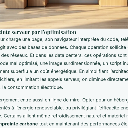
inte serveur par l'optimisation
teur charge une page, son navigateur interprète du code, té
agit avec des bases de données. Chaque opération sollicite
 des réseaux. Et dans les data centers, ces opérations sont 
code mal optimisé, une image surdimensionnée, un script inut
ent superflu a un coût énergétique. En simplifiant l’architec
ichiers, en limitant les appels serveur, on diminue directem
, la consommation électrique.
ergement entre aussi en ligne de mire. Opter pour un héberg
ntés à l’énergie renouvelable, ou privilégiant l’efficacité éne
e. Certains allient même refroidissement naturel et matériel 
mpreinte carbone
tout en maintenant des performances éle