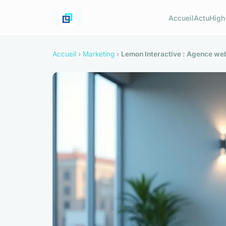
Accueil
Actu
High
Accueil
›
Marketing
›
Lemon Interactive : Agence web