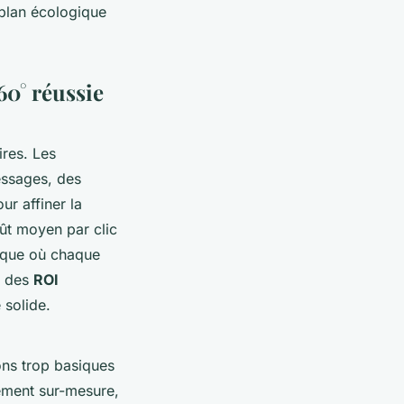
 plan écologique
60° réussie
ires. Les
essages, des
r affiner la
ût moyen par clic
mique où chaque
s des
ROI
 solide.
ions trop basiques
nement sur-mesure,