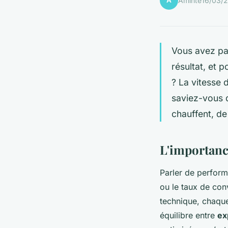
A
Aminte
16/03/
Vous avez pas
résultat, et 
? La vitesse 
saviez-vous q
chauffent, de
L'importanc
Parler de perform
ou le taux de con
technique, chaque
équilibre entre
ex