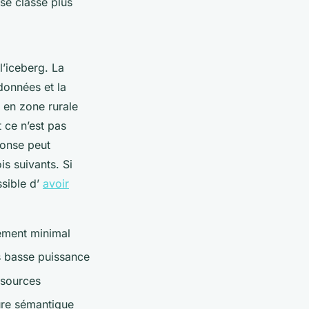
 se classe plus
l’iceberg. La
 données et la
s en zone rurale
 ce n’est pas
ponse peut
s suivants. Si
ssible d’
avoir
gement minimal
s basse puissance
ssources
ture sémantique