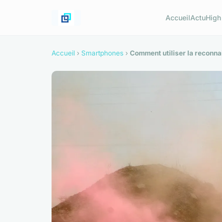
Accueil
Actu
High
Accueil
›
Smartphones
›
Comment utiliser la reconna