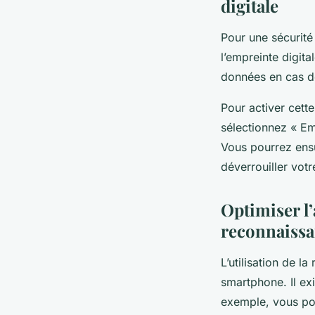
digitale
Pour une sécurit
l’empreinte digit
données en cas de
Pour activer cett
sélectionnez « Emp
Vous pourrez ensui
déverrouiller votr
Optimiser l’
reconnaissa
L’utilisation de l
smartphone. Il ex
exemple, vous pou