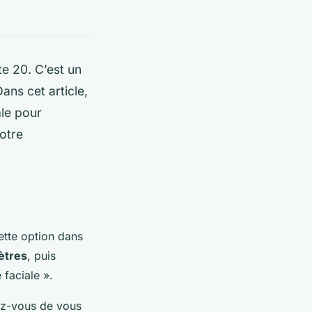
te 20. C’est un
ans cet article,
ale pour
otre
ette option dans
ètres
, puis
 faciale ».
rez-vous de vous