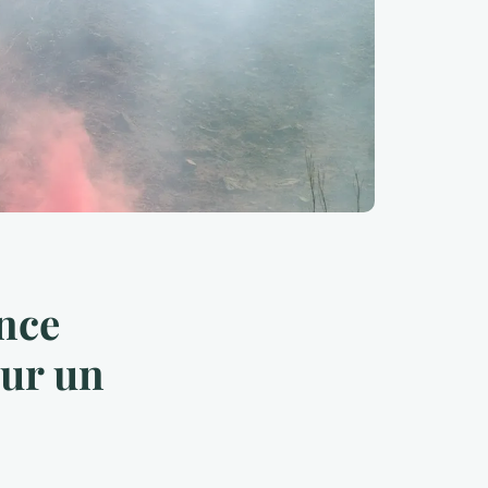
nce
sur un