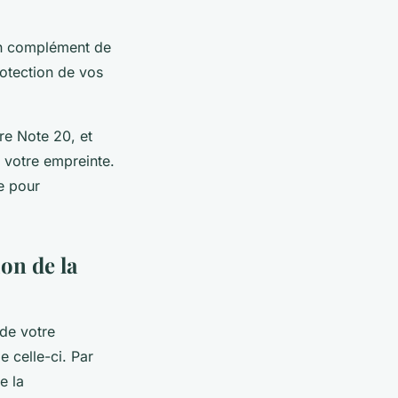
en complément de
rotection de vos
re Note 20, et
r votre empreinte.
le pour
ion de la
de votre
e celle-ci. Par
e la