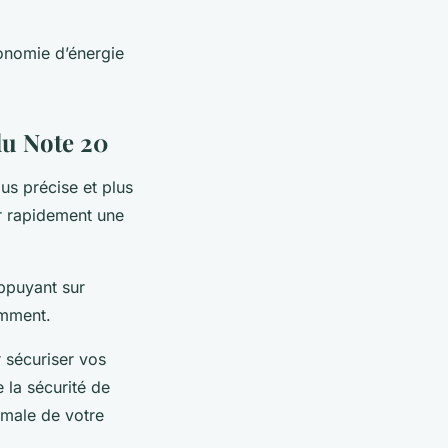
conomie d’énergie
 du Note 20
lus précise et plus
r rapidement une
appuyant sur
emment.
 sécuriser vos
 la sécurité de
imale de votre