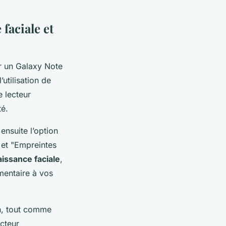
faciale et
r un Galaxy Note
’utilisation de
e lecteur
té.
ensuite l’option
 et "Empreintes
issance faciale
,
mentaire à vos
an, tout comme
ecteur